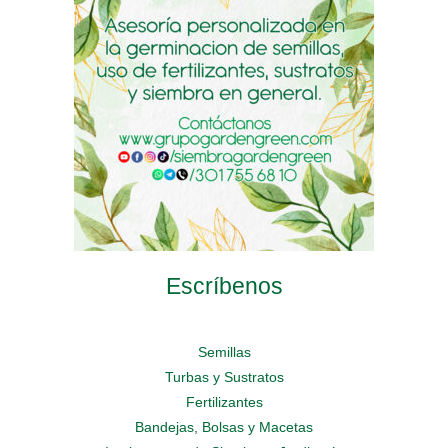
en
en
elegir
la
la
en
página
página
la
de
de
página
producto
producto
de
producto
Escríbenos
Semillas
Turbas y Sustratos
Fertilizantes
Bandejas, Bolsas y Macetas