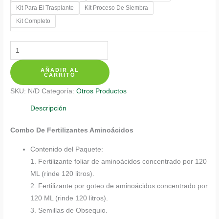
Kit Para El Trasplante
Kit Proceso De Siembra
hasta
Kit Completo
$ 137.350
Kits
De
AÑADIR AL
Fertilizantes
CARRITO
Para
SKU:
N/D
Categoría:
Otros Productos
Tomatillo
Tomate
Descripción
Mexicano
Combo De Fertilizantes Aminoácidos
cantidad
Contenido del Paquete:
1. Fertilizante foliar de aminoácidos concentrado por 120
ML (rinde 120 litros).
2. Fertilizante por goteo de aminoácidos concentrado por
120 ML (rinde 120 litros).
3. Semillas de Obsequio.