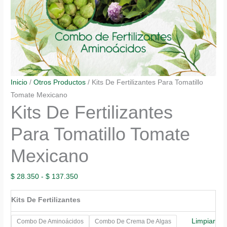
Inicio
/
Otros Productos
/ Kits De Fertilizantes Para Tomatillo
Tomate Mexicano
Kits De Fertilizantes
Para Tomatillo Tomate
Mexicano
Rango
$
28.350
-
$
137.350
de
Kits De Fertilizantes
precios:
desde
Limpiar
Combo De Aminoácidos
Combo De Crema De Algas
$ 28.350