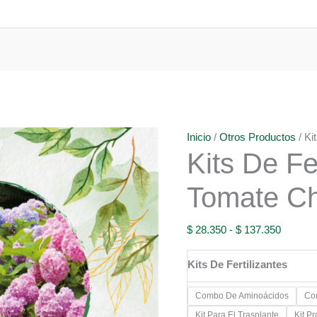
Inicio
/
Otros Productos
/ Ki
Kits De Fe
Tomate C
Rango
$
28.350
-
$
137.350
de
Kits De Fertilizantes
precios:
desde
Combo De Aminoácidos
Co
$ 28.35
Kit Para El Trasplante
Kit P