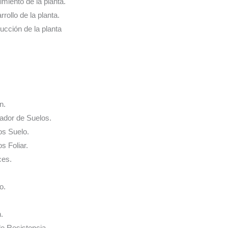
cimiento de la planta.
rrollo de la planta.
ducción de la planta
n.
nador de Suelos.
os Suelo.
s Foliar.
ces.
o.
.
de Resistencia.