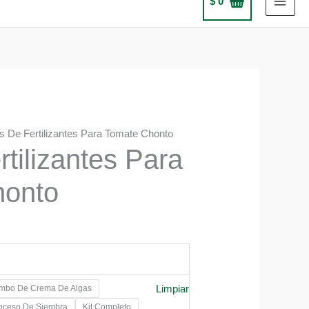
$
0
ts De Fertilizantes Para Tomate Chonto
rtilizantes Para
honto
Limpiar
mbo De Crema De Algas
0
roceso De Siembra
Kit Completo