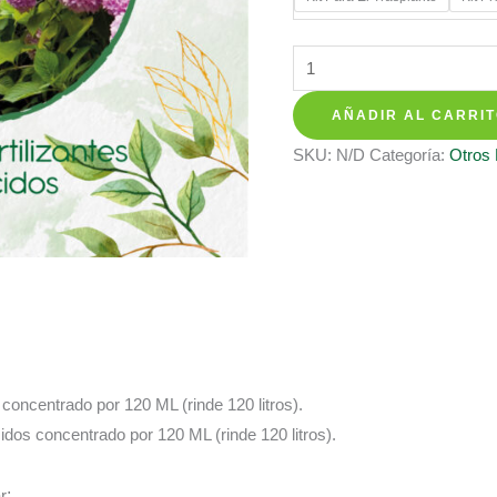
hasta
$ 137.3
Kits
De
AÑADIR AL CARRI
Fertilizantes
Para
SKU:
N/D
Categoría:
Otros
Tomate
Chonto
cantidad
s concentrado por 120 ML (rinde 120 litros).
cidos concentrado por 120 ML (rinde 120 litros).
r
: