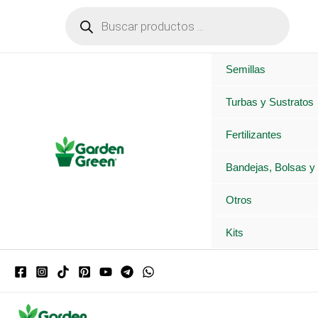
Ir
Búsqueda
de
al
productos
contenido
Semillas
Turbas y Sustratos
Fertilizantes
Bandejas, Bolsas y
Otros
Kits