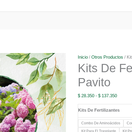
Inicio
/
Otros Productos
/ Ki
Kits De Fe
Pavito
Rango
$
28.350
-
$
137.350
de
Kits De Fertilizantes
precios:
desde
Combo De Aminoácidos
Co
$ 28.35
Kit Para El Trasplante
Kit P