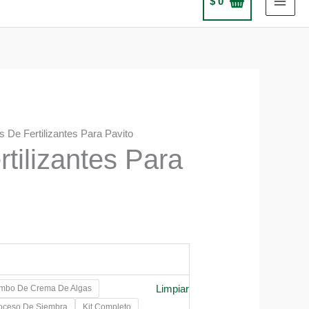
$
0
ts De Fertilizantes Para Pavito
rtilizantes Para
Limpiar
mbo De Crema De Algas
0
roceso De Siembra
Kit Completo