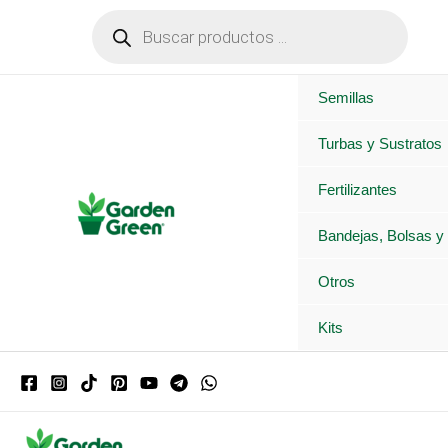
Ir
Búsqueda
de
al
productos
contenido
Semillas
Turbas y Sustratos
Fertilizantes
Bandejas, Bolsas y
Otros
Kits