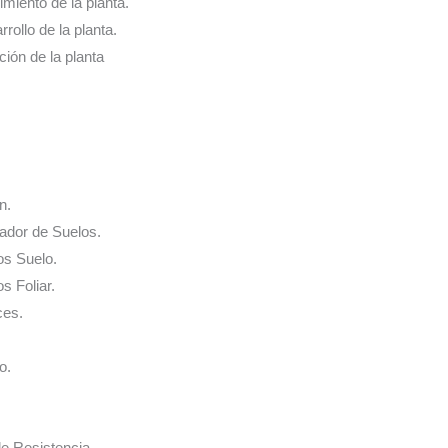
cimiento de la planta.
rrollo de la planta.
ación de la planta
n.
nador de Suelos.
os Suelo.
s Foliar.
ces.
o.
de Resistencia.