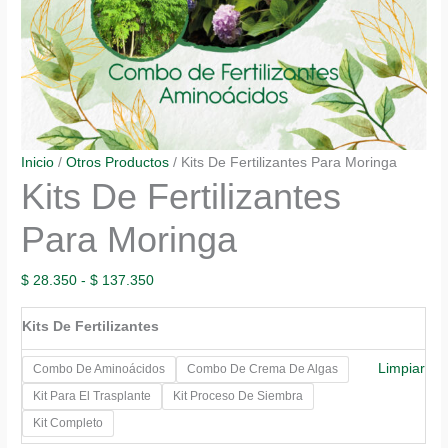
Inicio
/
Otros Productos
/ Kits De Fertilizantes Para Moringa
Kits De Fertilizantes
Para Moringa
Rango
$
28.350
-
$
137.350
de
Kits De Fertilizantes
precios:
desde
Limpiar
Combo De Aminoácidos
Combo De Crema De Algas
$ 28.350
Kit Para El Trasplante
Kit Proceso De Siembra
hasta
Kit Completo
$ 137.350