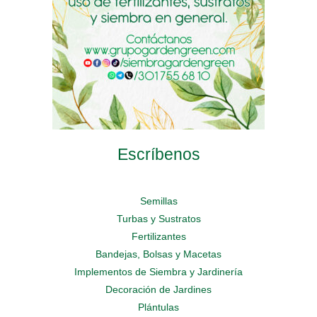
página
página
página
de
de
de
producto
producto
producto
Escríbenos
Semillas
Turbas y Sustratos
Fertilizantes
Bandejas, Bolsas y Macetas
Implementos de Siembra y Jardinería
Decoración de Jardines
Plántulas