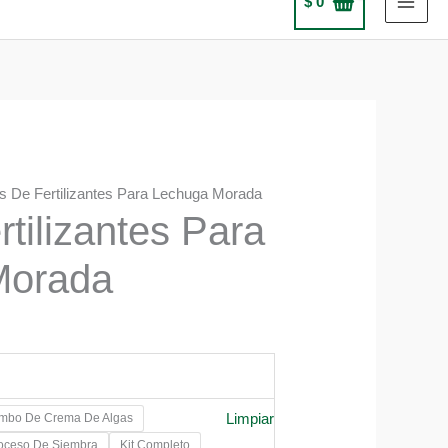
$
0
ts De Fertilizantes Para Lechuga Morada
rtilizantes Para
Morada
Limpiar
mbo De Crema De Algas
0
roceso De Siembra
Kit Completo