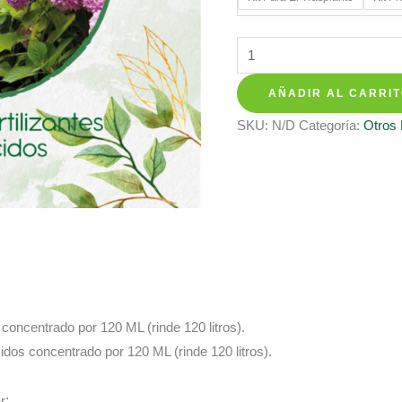
hasta
$ 137.3
Kits
De
AÑADIR AL CARRI
Fertilizantes
Para
SKU:
N/D
Categoría:
Otros
Lechuga
Morada
cantidad
s concentrado por 120 ML (rinde 120 litros).
cidos concentrado por 120 ML (rinde 120 litros).
r
: