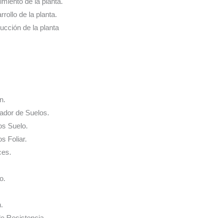
cimiento de la planta.
rrollo de la planta.
ducción de la planta
n.
nador de Suelos.
os Suelo.
s Foliar.
ces.
o.
.
de Resistencia.