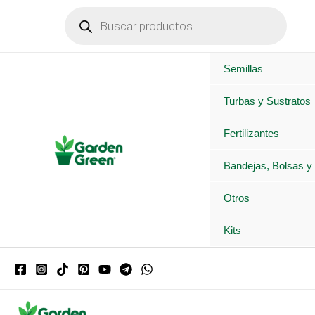
Ir
Búsqueda
de
al
productos
contenido
Semillas
Turbas y Sustratos
Fertilizantes
Bandejas, Bolsas y
Otros
Kits