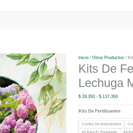
Inicio
/
Otros Productos
/ Ki
Kits De Fe
Lechuga 
Rango
$
28.350
-
$
137.350
de
Kits De Fertilizantes
precios:
desde
Combo De Aminoácidos
Co
$ 28.35
Kit Para El Trasplante
Kit P