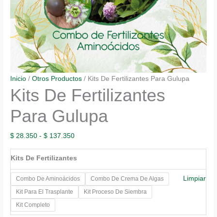
Inicio
/
Otros Productos
/ Kits De Fertilizantes Para Gulupa
Kits De Fertilizantes
Para Gulupa
Rango
$
28.350
-
$
137.350
de
Kits De Fertilizantes
precios:
desde
Limpiar
Combo De Aminoácidos
Combo De Crema De Algas
$ 28.350
Kit Para El Trasplante
Kit Proceso De Siembra
hasta
Kit Completo
$ 137.350