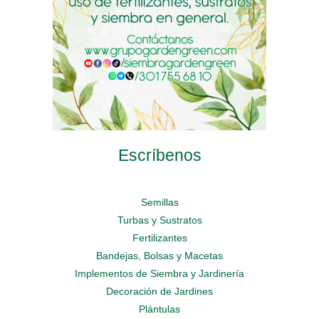
de
de
página
producto
producto
de
producto
Escríbenos
Semillas
Turbas y Sustratos
Fertilizantes
Bandejas, Bolsas y Macetas
Implementos de Siembra y Jardinería
Decoración de Jardines
Plántulas