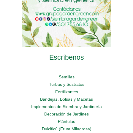
de
de
de
producto
producto
producto
Escríbenos
Semillas
Turbas y Sustratos
Fertilizantes
Bandejas, Bolsas y Macetas
Implementos de Siembra y Jardinería
Decoración de Jardines
Plántulas
Dulcificú (Fruta Milagrosa)