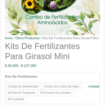
Inicio
/
Otros Productos
/ Kits De Fertilizantes Para Girasol Mini
Kits De Fertilizantes
Para Girasol Mini
Rango
$
28.350
-
$
137.350
de
Kits De Fertilizantes
precios:
desde
Limpiar
Combo De Aminoácidos
Combo De Crema De Algas
$ 28.350
Kit Para El Trasplante
Kit Proceso De Siembra
hasta
Kit Completo
$ 137.350