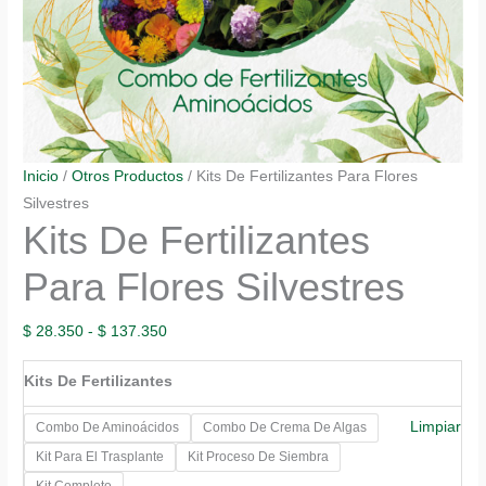
Inicio
/
Otros Productos
/ Kits De Fertilizantes Para Flores
Silvestres
Kits De Fertilizantes
Para Flores Silvestres
Rango
$
28.350
-
$
137.350
de
Kits De Fertilizantes
precios:
desde
Limpiar
Combo De Aminoácidos
Combo De Crema De Algas
$ 28.350
Kit Para El Trasplante
Kit Proceso De Siembra
hasta
Kit Completo