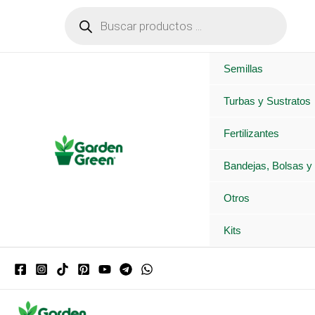
Ir
Búsqueda
de
al
productos
contenido
Semillas
Turbas y Sustratos
Fertilizantes
Bandejas, Bolsas y
Otros
Kits