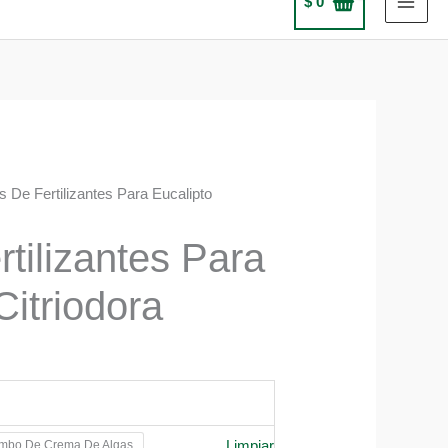
$
0
ts De Fertilizantes Para Eucalipto
rtilizantes Para
Citriodora
Limpiar
mbo De Crema De Algas