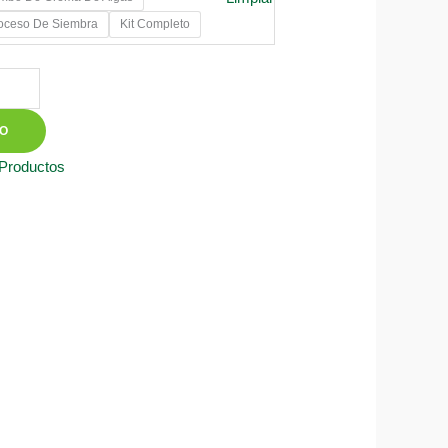
0
roceso De Siembra
Kit Completo
50
TO
 Productos