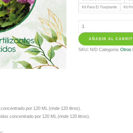
$ 28.35
Kit Para El Trasplante
Kit P
hasta
$ 137.3
Kits
De
AÑADIR AL CARRI
Fertilizantes
Para
SKU:
N/D
Categoría:
Otros
Eucalipto
Citriodora
cantidad
s concentrado por 120 ML (rinde 120 litros).
cidos concentrado por 120 ML (rinde 120 litros).
r
: