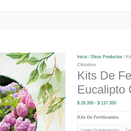
Inicio
/
Otros Productos
/ Ki
Citriodora
Kits De Fe
Eucalipto 
Rango
$
28.350
-
$
137.350
de
Kits De Fertilizantes
precios:
desde
Combo De Aminoácidos
Co