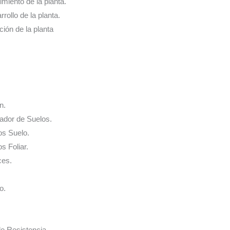
cimiento de la planta.
rrollo de la planta.
ación de la planta
n.
nador de Suelos.
os Suelo.
s Foliar.
ces.
o.
de Resistencia.