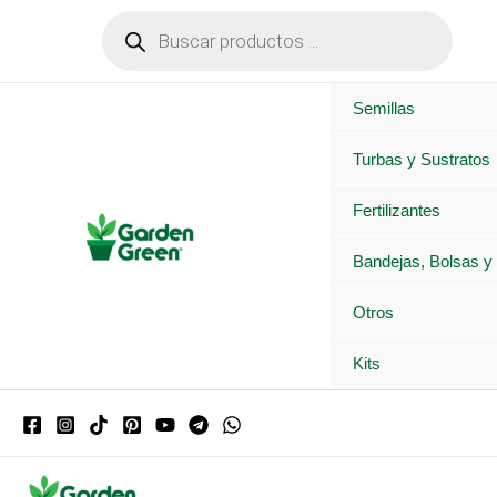
Ir
Búsqueda
de
al
productos
contenido
Semillas
Turbas y Sustratos
Fertilizantes
Bandejas, Bolsas y
Otros
Kits