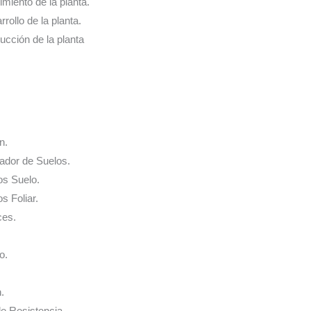
cimiento de la planta.
rrollo de la planta.
ducción de la planta
n.
nador de Suelos.
os Suelo.
s Foliar.
ces.
o.
.
de Resistencia.