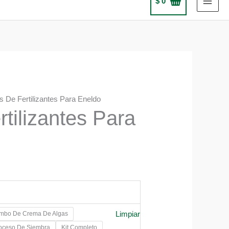
$
0
ts De Fertilizantes Para Eneldo
rtilizantes Para
Limpiar
mbo De Crema De Algas
0
roceso De Siembra
Kit Completo