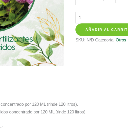
hasta
$ 137.3
Kits
De
AÑADIR AL CARRI
Fertilizantes
Para
SKU:
N/D
Categoría:
Otros
Eneldo
cantidad
s concentrado por 120 ML (rinde 120 litros).
cidos concentrado por 120 ML (rinde 120 litros).
r
: