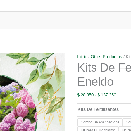
Inicio
/
Otros Productos
/ Ki
Kits De Fe
Eneldo
Rango
$
28.350
-
$
137.350
de
Kits De Fertilizantes
precios:
desde
Combo De Aminoácidos
Co
$ 28.35
Kit Para El Trasplante
Kit P