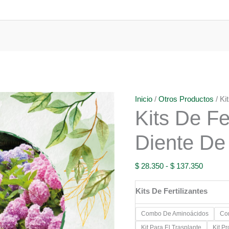
Inicio
/
Otros Productos
/ Ki
Kits De Fe
Diente De
Rango
$
28.350
-
$
137.350
de
Kits De Fertilizantes
precios:
desde
Combo De Aminoácidos
Co
$ 28.35
Kit Para El Trasplante
Kit P