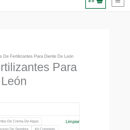
$
0
ts De Fertilizantes Para Diente De León
rtilizantes Para
 León
Limpiar
mbo De Crema De Algas
0
roceso De Siembra
Kit Completo