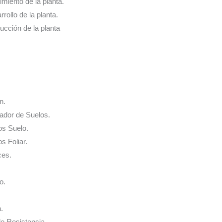
cimiento de la planta.
rrollo de la planta.
ducción de la planta
n.
nador de Suelos.
os Suelo.
s Foliar.
ces.
o.
.
de Resistencia.