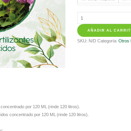
hasta
$ 137.3
Kits
De
AÑADIR AL CARRI
Fertilizantes
Para
SKU:
N/D
Categoría:
Otros
Diente
De
León
cantidad
s concentrado por 120 ML (rinde 120 litros).
cidos concentrado por 120 ML (rinde 120 litros).
r
: