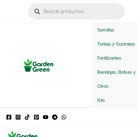
Ir
Búsqueda
de
al
productos
contenido
Semillas
Turbas y Sustratos
Fertilizantes
Bandejas, Bolsas y
Otros
Kits