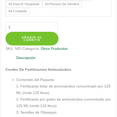
Kit Para El Trasplante
Kit Proceso De Siembra
hasta
Kit Completo
$ 137.350
Kits
De
AÑADIR AL
Fertilizantes
CARRITO
Para
SKU:
N/D
Categoría:
Otros Productos
Clavel
Jaspiado
Descripción
Blanco
Combo De Fertilizantes Aminoácidos
cantidad
Contenido del Paquete:
1. Fertilizante foliar de aminoácidos concentrado por 120
ML (rinde 120 litros).
2. Fertilizante por goteo de aminoácidos concentrado por
120 ML (rinde 120 litros).
3. Semillas de Obsequio.