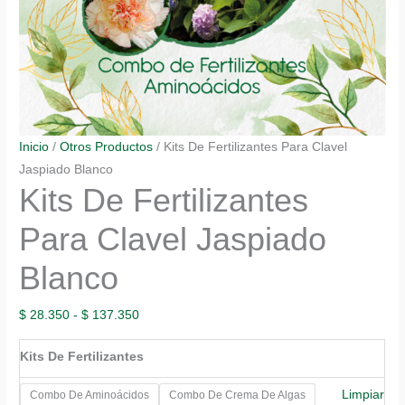
Inicio
/
Otros Productos
/ Kits De Fertilizantes Para Clavel
Jaspiado Blanco
Kits De Fertilizantes
Para Clavel Jaspiado
Blanco
Rango
$
28.350
-
$
137.350
de
Kits De Fertilizantes
precios:
desde
Limpiar
Combo De Aminoácidos
Combo De Crema De Algas
$ 28.350