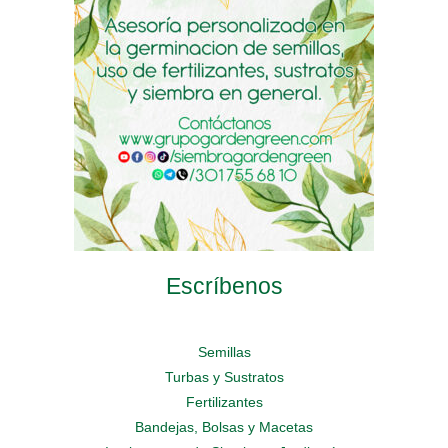
en
elegir
en
la
en
la
página
la
página
de
página
de
producto
de
producto
producto
Escríbenos
Semillas
Turbas y Sustratos
Fertilizantes
Bandejas, Bolsas y Macetas