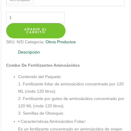
$ 137.350
Kits
De
AÑADIR AL
Fertilizantes
CARRITO
Para
SKU:
N/D
Categoría:
Otros Productos
Ceiba
Amarilla
Descripción
cantidad
Combo De Fertilizantes Aminoácidos
Contenido del Paquete:
1. Fertilizante foliar de aminoácidos concentrado por 120
ML (rinde 120 litros).
2. Fertilizante por goteo de aminoácidos concentrado por
120 ML (rinde 120 litros).
3. Semillas de Obsequio.
:
• Características Aminoácidos Foliar
Es un fertilizante concentrado en aminoácidos de origen