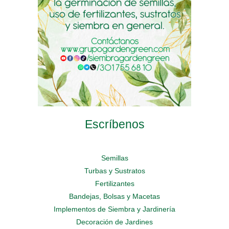
página
la
página
de
página
de
producto
de
producto
producto
Escríbenos
Semillas
Turbas y Sustratos
Fertilizantes
Bandejas, Bolsas y Macetas
Implementos de Siembra y Jardinería
Decoración de Jardines