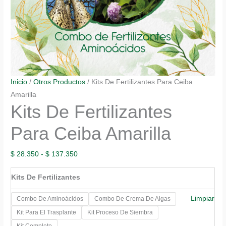
Inicio
/
Otros Productos
/ Kits De Fertilizantes Para Ceiba
Amarilla
Kits De Fertilizantes
Para Ceiba Amarilla
Rango
$
28.350
-
$
137.350
de
Kits De Fertilizantes
precios:
desde
Limpiar
Combo De Aminoácidos
Combo De Crema De Algas
$ 28.350
Kit Para El Trasplante
Kit Proceso De Siembra
hasta
Kit Completo