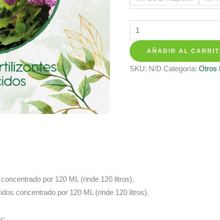
hasta
$ 137.3
Kits
De
AÑADIR AL CARRI
Fertilizantes
Para
SKU:
N/D
Categoría:
Otros
Caucho
Sabanero
cantidad
s concentrado por 120 ML (rinde 120 litros).
cidos concentrado por 120 ML (rinde 120 litros).
r
: