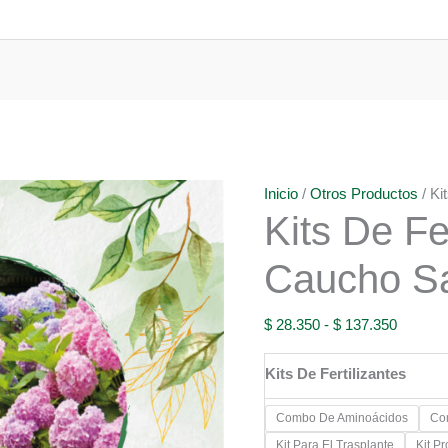
Inicio
/
Otros Productos
/ Ki
Kits De Fe
Caucho S
Rango
$
28.350
-
$
137.350
de
Kits De Fertilizantes
precios:
desde
Combo De Aminoácidos
Co
$ 28.35
Kit Para El Trasplante
Kit P