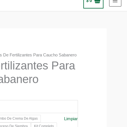
$
0
ts De Fertilizantes Para Caucho Sabanero
rtilizantes Para
abanero
Limpiar
mbo De Crema De Algas
0
roceso De Siembra
Kit Completo