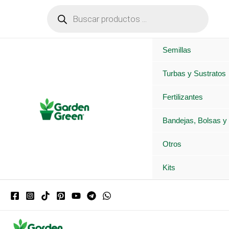
Ir
Búsqueda
de
al
productos
contenido
Semillas
Turbas y Sustratos
Fertilizantes
Bandejas, Bolsas y
Otros
Kits