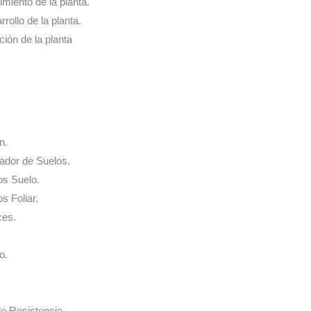
cimiento de la planta.
rrollo de la planta.
ación de la planta
n.
nador de Suelos.
os Suelo.
s Foliar.
ces.
o.
de Resistencia.