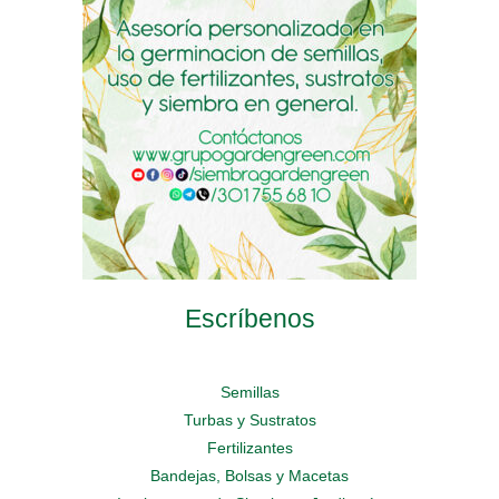
elegir
elegir
en
en
en
la
la
la
página
página
página
de
de
de
producto
producto
producto
Escríbenos
Semillas
Turbas y Sustratos
Fertilizantes
Bandejas, Bolsas y Macetas