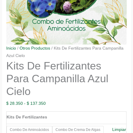
Inicio
/
Otros Productos
/ Kits De Fertilizantes Para Campanilla
Azul Cielo
Kits De Fertilizantes
Para Campanilla Azul
Cielo
Rango
$
28.350
-
$
137.350
de
Kits De Fertilizantes
precios:
desde
Limpiar
Combo De Aminoácidos
Combo De Crema De Algas
$ 28.350