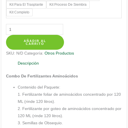
Kit Para El Trasplante
Kit Proceso De Siembra
hasta
Kit Completo
$ 137.350
Kits
De
AÑADIR AL
Fertilizantes
CARRITO
Para
SKU:
N/D
Categoría:
Otros Productos
Campanilla
Azul
Descripción
Cielo
Combo De Fertilizantes Aminoácidos
cantidad
Contenido del Paquete:
1. Fertilizante foliar de aminoácidos concentrado por 120
ML (rinde 120 litros).
2. Fertilizante por goteo de aminoácidos concentrado por
120 ML (rinde 120 litros).
3. Semillas de Obsequio.