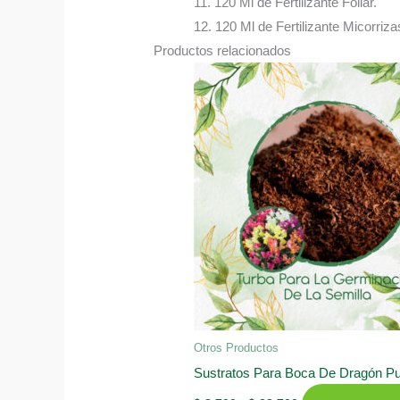
11. 120 Ml de Fertilizante Foliar.
12. 120 Ml de Fertilizante Micorriza
Productos relacionados
Otros Productos
Sustratos Para Boca De Dragón Pu
Rango