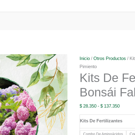
Inicio
/
Otros Productos
/ Ki
Pimiento
Kits De Fe
Bonsái Fa
Rango
$
28.350
-
$
137.350
de
Kits De Fertilizantes
precios:
desde
Combo De Aminoácidos
Co