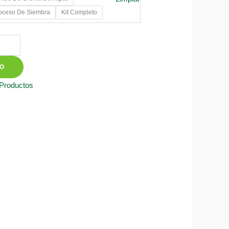
0
roceso De Siembra
Kit Completo
50
TO
 Productos