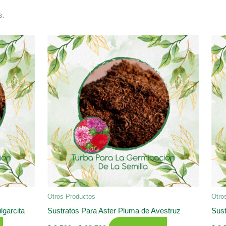
s.
Otros Productos
Otro
lgarcita
Sustratos Para Aster Pluma de Avestruz
Sust
Rango