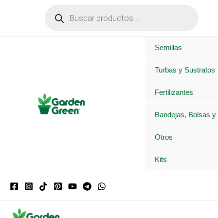
Ir
Búsqueda
de
al
productos
contenido
Semillas
Turbas y Sustratos
Fertilizantes
Bandejas, Bolsas y
Otros
Kits