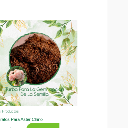
s Productos
ratos Para Aster Chino
Rango