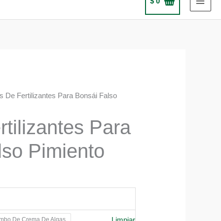
$
0
ts De Fertilizantes Para Bonsái Falso
rtilizantes Para
lso Pimiento
Limpiar
mbo De Crema De Algas