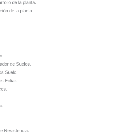
rrollo de la planta.
ación de la planta
n.
nador de Suelos.
os Suelo.
s Foliar.
ces.
o.
de Resistencia.