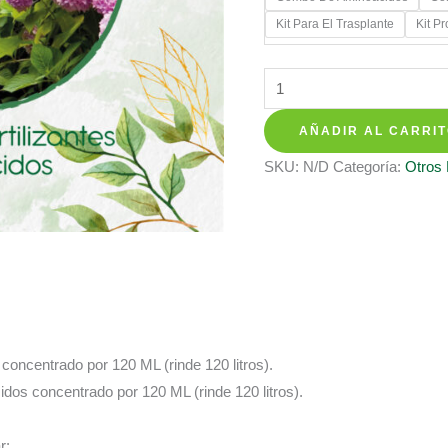
$ 28.35
Kit Para El Trasplante
Kit P
hasta
$ 137.3
Kits
De
AÑADIR AL CARRI
Fertilizantes
Para
SKU:
N/D
Categoría:
Otros
Bonsái
Falso
Pimiento
cantidad
s concentrado por 120 ML (rinde 120 litros).
cidos concentrado por 120 ML (rinde 120 litros).
r: