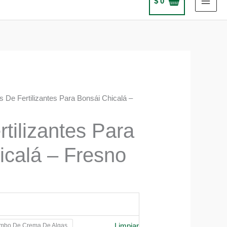
$
0
ts De Fertilizantes Para Bonsái Chicalá –
rtilizantes Para
icalá – Fresno
Limpiar
mbo De Crema De Algas