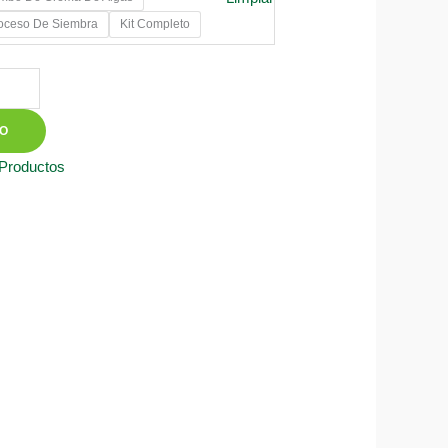
0
roceso De Siembra
Kit Completo
50
TO
 Productos