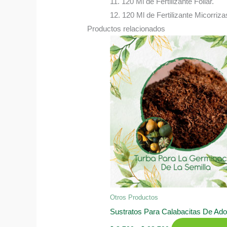
11. 120 Ml de Fertilizante Foliar.
12. 120 Ml de Fertilizante Micorriza
Productos relacionados
Otros Productos
Sustratos Para Calabacitas De Ad
Rango