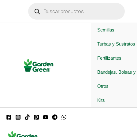
Ir
Búsqueda
de
al
productos
contenido
Semillas
Turbas y Sustratos
Fertilizantes
Bandejas, Bolsas y
Otros
Kits