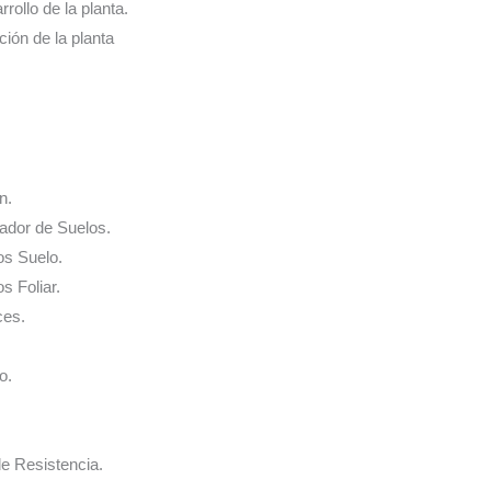
rrollo de la planta.
ación de la planta
n.
nador de Suelos.
os Suelo.
s Foliar.
ces.
o.
de Resistencia.