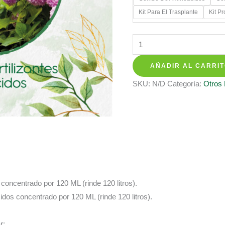
$ 28.35
Kit Para El Trasplante
Kit P
hasta
$ 137.3
Kits
De
AÑADIR AL CARRI
Fertilizantes
Para
SKU:
N/D
Categoría:
Otros
Bonsái
Chicalá
-
Fresno
cantidad
s concentrado por 120 ML (rinde 120 litros).
cidos concentrado por 120 ML (rinde 120 litros).
r: