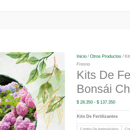
Inicio
/
Otros Productos
/ Ki
Fresno
Kits De Fe
Bonsái Ch
Rango
$
28.350
-
$
137.350
de
Kits De Fertilizantes
precios:
desde
Combo De Aminoácidos
Co