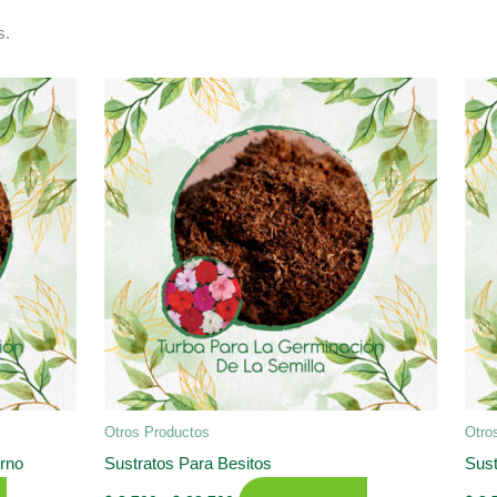
s.
Otros Productos
Otro
orno
Sustratos Para Besitos
Sust
Rango