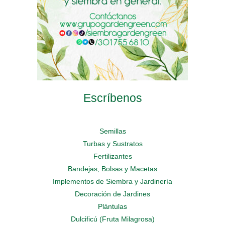
de
de
producto
producto
producto
Escríbenos
Semillas
Turbas y Sustratos
Fertilizantes
Bandejas, Bolsas y Macetas
Implementos de Siembra y Jardinería
Decoración de Jardines
Plántulas
Dulcificú (Fruta Milagrosa)