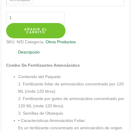
$ 137.350
Kits
De
AÑADIR AL
Fertilizantes
CARRITO
Para
SKU:
N/D
Categoría:
Otros Productos
Bonsái
Acacia
Descripción
Roja
Combo De Fertilizantes Aminoácidos
cantidad
Contenido del Paquete:
1. Fertilizante foliar de aminoácidos concentrado por 120
ML (rinde 120 litros).
2. Fertilizante por goteo de aminoácidos concentrado por
120 ML (rinde 120 litros).
3. Semillas de Obsequio.
• Características Aminoácidos Foliar:
Es un fertilizante concentrado en aminoácidos de origen