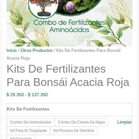
Inicio
/
Otros Productos
/ Kits De Fertilizantes Para Bonsái
Acacia Roja
Kits De Fertilizantes
Para Bonsái Acacia Roja
Rango
$
28.350
-
$
137.350
de
Kits De Fertilizantes
precios:
desde
Limpiar
Combo De Aminoácidos
Combo De Crema De Algas
$ 28.350
Kit Para El Trasplante
Kit Proceso De Siembra
hasta
Kit Completo