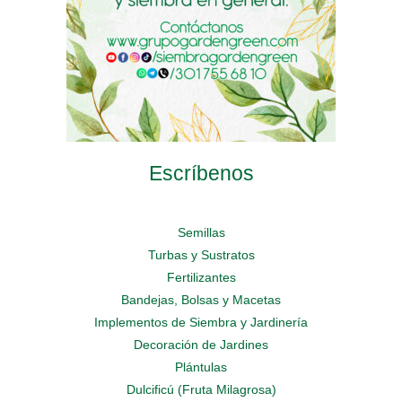
de
de
de
producto
producto
producto
Escríbenos
Semillas
Turbas y Sustratos
Fertilizantes
Bandejas, Bolsas y Macetas
Implementos de Siembra y Jardinería
Decoración de Jardines
Plántulas
Dulcificú (Fruta Milagrosa)