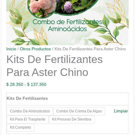
Inicio
/
Otros Productos
/ Kits De Fertilizantes Para Aster Chino
Kits De Fertilizantes
Para Aster Chino
Rango
$
28.350
-
$
137.350
de
Kits De Fertilizantes
precios:
desde
Limpiar
Combo De Aminoácidos
Combo De Crema De Algas
$ 28.350
Kit Para El Trasplante
Kit Proceso De Siembra
hasta
Kit Completo
$ 137.350