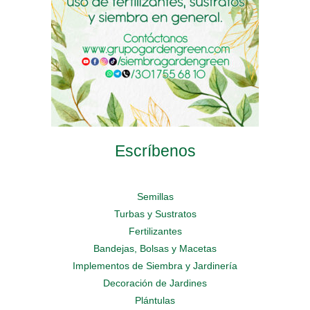
de
página
de
producto
de
producto
producto
Escríbenos
Semillas
Turbas y Sustratos
Fertilizantes
Bandejas, Bolsas y Macetas
Implementos de Siembra y Jardinería
Decoración de Jardines
Plántulas