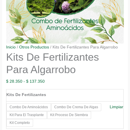
Inicio
/
Otros Productos
/ Kits De Fertilizantes Para Algarrobo
Kits De Fertilizantes
Para Algarrobo
Rango
$
28.350
-
$
137.350
de
Kits De Fertilizantes
precios:
desde
Limpiar
Combo De Aminoácidos
Combo De Crema De Algas
$ 28.350
Kit Para El Trasplante
Kit Proceso De Siembra
hasta
Kit Completo
$ 137.350