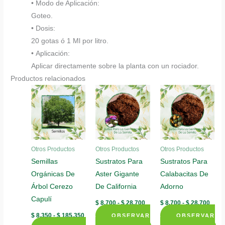
• Modo de Aplicación:
Goteo.
• Dosis:
20 gotas ó 1 Ml por litro.
• Aplicación:
Aplicar directamente sobre la planta con un rociador.
Productos relacionados
Otros Productos
Otros Productos
Otros Productos
Semillas
Sustratos Para
Sustratos Para
Orgánicas De
Aster Gigante
Calabacitas De
Árbol Cerezo
De California
Adorno
Capulí
Rango
Rang
$
8.700
-
$
28.700
$
8.700
-
$
28.700
de
de
Rango
$
8.350
-
$
185.350
OBSERVAR
precios:
OBSERVAR
preci
de
desde
desd