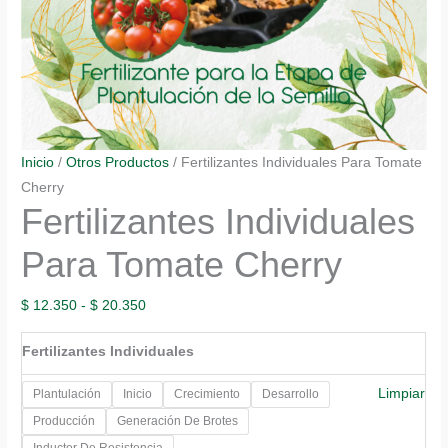
Inicio
/
Otros Productos
/ Fertilizantes Individuales Para Tomate
Cherry
Fertilizantes Individuales
Para Tomate Cherry
Rango
$
12.350
-
$
20.350
de
Fertilizantes Individuales
precios:
desde
Limpiar
Plantulación
Inicio
Crecimiento
Desarrollo
$ 12.350
Producción
Generación De Brotes
hasta
Inductor De Resistencia