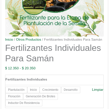
Inicio
/
Otros Productos
/ Fertilizantes Individuales Para Samán
Fertilizantes Individuales
Para Samán
Rango
$
12.350
-
$
20.350
de
Fertilizantes Individuales
precios:
desde
Limpiar
Plantulación
Inicio
Crecimiento
Desarrollo
$ 12.350
Floración
Generación De Brotes
hasta
Inductor De Resistencia
$ 20.350