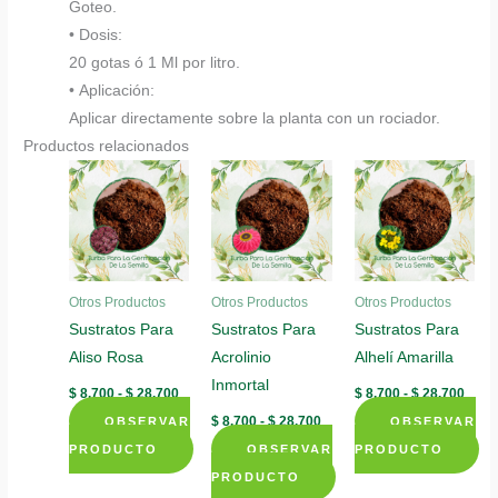
Goteo.
• Dosis:
20 gotas ó 1 Ml por litro.
• Aplicación:
Aplicar directamente sobre la planta con un rociador.
Productos relacionados
Otros Productos
Otros Productos
Otros Productos
Sustratos Para
Sustratos Para
Sustratos Para
Aliso Rosa
Acrolinio
Alhelí Amarilla
Inmortal
Rango
Rang
$
8.700
-
$
28.700
$
8.700
-
$
28.700
de
de
Rango
$
8.700
-
$
28.700
OBSERVAR
precios:
OBSERVAR
preci
de
desde
desd
PRODUCTO
OBSERVAR
precios:
PRODUCTO
$ 8.700
$ 8.7
desde
Este
Este
hasta
hast
PRODUCTO
$ 8.700
$ 28.700
$ 28.