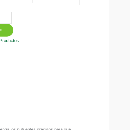
TO
 Productos
tenga los nutrientes precisos para que