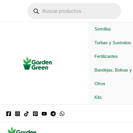
Ir
Búsqueda
de
al
productos
contenido
Semillas
Turbas y Sustratos
Fertilizantes
Bandejas, Bolsas y
Otros
Kits