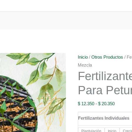
Inicio
/
Otros Productos
/ Fe
Mezcla
Fertilizan
Para Petu
Rango
$
12.350
-
$
20.350
de
Fertilizantes Individuales
precios:
desde
Plantulación
Inicio
Creci