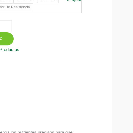
tor De Resistencia
TO
 Productos
tenga los nutrientes precisos para que