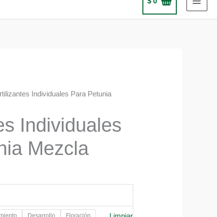
$
0
rtilizantes Individuales Para Petunia
tes Individuales
nia Mezcla
Limpiar
miento
Desarrollo
Floración