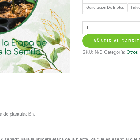
$ 12.350
Generación De Brotes
Induc
hasta
$ 20.350
Fertilizantes
Individuales
AÑADIR AL CARRI
Para
Petunia
SKU:
N/D
Categoría:
Otros
Mezcla
cantidad
pa de plantulación.
e diseñado para la primera etapa de la planta, ya que es esencial que 