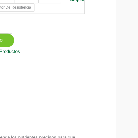
tor De Resistencia
TO
 Productos
tenga los nutrientes precisos para que