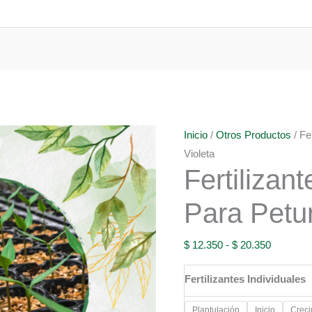
Inicio
/
Otros Productos
/ Fe
Violeta
Fertilizan
Para Petun
Rango
$
12.350
-
$
20.350
de
Fertilizantes Individuales
precios:
desde
Plantulación
Inicio
Creci