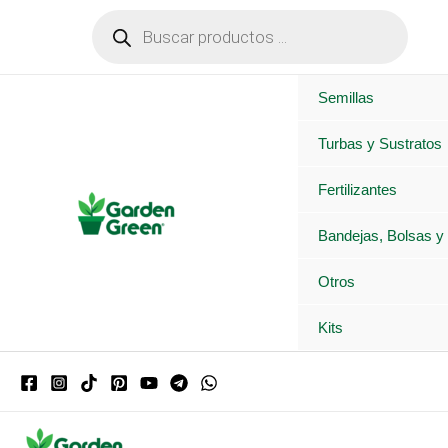
Ir
Búsqueda
de
al
productos
contenido
Semillas
Turbas y Sustratos
Fertilizantes
Bandejas, Bolsas y
Otros
Kits