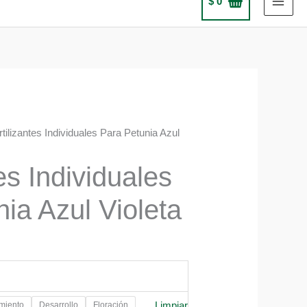
$
0
rtilizantes Individuales Para Petunia Azul
tes Individuales
ia Azul Violeta
Limpiar
miento
Desarrollo
Floración