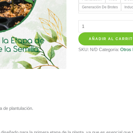
$ 12.350
Generación De Brotes
Induc
hasta
$ 20.350
Fertilizantes
Individuales
AÑADIR AL CARRI
Para
Petunia
SKU:
N/D
Categoría:
Otros
Azul
Violeta
cantidad
pa de plantulación.
e diseñado para la primera etapa de la planta, ya que es esencial que 