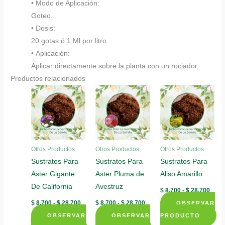
• Modo de Aplicación:
Goteo.
• Dosis:
20 gotas ó 1 Ml por litro.
• Aplicación:
Aplicar directamente sobre la planta con un rociador.
Productos relacionados
Otros Productos
Otros Productos
Otros Productos
Sustratos Para
Sustratos Para
Sustratos Para
Aster Gigante
Aster Pluma de
Aliso Amarillo
De California
Avestruz
Rang
$
8.700
-
$
28.700
de
Rango
Rango
$
8.700
-
$
28.700
$
8.700
-
$
28.700
OBSERVAR
preci
de
de
desd
OBSERVAR
precios:
OBSERVAR
precios:
PRODUCTO
$ 8.7
desde
desde