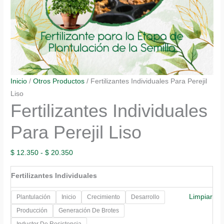
Inicio
/
Otros Productos
/ Fertilizantes Individuales Para Perejil
Liso
Fertilizantes Individuales
Para Perejil Liso
Rango
$
12.350
-
$
20.350
de
Fertilizantes Individuales
precios:
desde
Limpiar
Plantulación
Inicio
Crecimiento
Desarrollo
$ 12.350
Producción
Generación De Brotes
hasta
Inductor De Resistencia