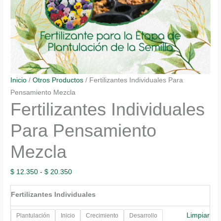
Inicio
/
Otros Productos
/ Fertilizantes Individuales Para
Pensamiento Mezcla
Fertilizantes Individuales
Para Pensamiento
Mezcla
Rango
$
12.350
-
$
20.350
de
Fertilizantes Individuales
precios:
desde
Limpiar
Plantulación
Inicio
Crecimiento
Desarrollo
$ 12.350