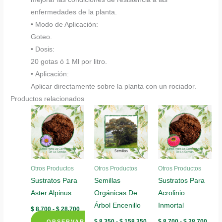
enfermedades de la planta.
• Modo de Aplicación:
Goteo.
• Dosis:
20 gotas ó 1 Ml por litro.
• Aplicación:
Aplicar directamente sobre la planta con un rociador.
Productos relacionados
Otros Productos
Otros Productos
Otros Productos
Sustratos Para
Semillas
Sustratos Para
Aster Alpinus
Orgánicas De
Acrolinio
Árbol Encenillo
Inmortal
Rango
$
8.700
-
$
28.700
de
Rango
Rang
$
8.350
-
$
158.350
$
8.700
-
$
28.700
OBSERVAR