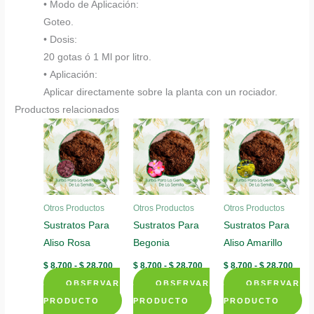
• Modo de Aplicación:
Goteo.
• Dosis:
20 gotas ó 1 Ml por litro.
• Aplicación:
Aplicar directamente sobre la planta con un rociador.
Productos relacionados
Otros Productos
Otros Productos
Otros Productos
Sustratos Para
Sustratos Para
Sustratos Para
Aliso Rosa
Begonia
Aliso Amarillo
Rango
Rango
Rang
$
8.700
-
$
28.700
$
8.700
-
$
28.700
$
8.700
-
$
28.700
de
de
de
OBSERVAR
precios:
OBSERVAR
precios:
OBSERVAR
preci
desde
desde
desd
PRODUCTO
PRODUCTO
PRODUCTO
$ 8.700
$ 8.700
$ 8.7