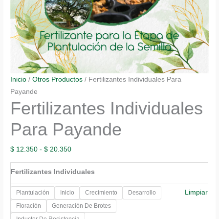
Inicio
/
Otros Productos
/ Fertilizantes Individuales Para
Payande
Fertilizantes Individuales
Para Payande
Rango
$
12.350
-
$
20.350
de
Fertilizantes Individuales
precios:
desde
Limpiar
Plantulación
Inicio
Crecimiento
Desarrollo
$ 12.350
Floración
Generación De Brotes
hasta
Inductor De Resistencia