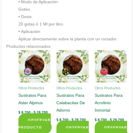
• Modo de Aplicación:
Goteo.
• Dosis:
20 gotas ó 1 Ml por litro.
• Aplicación:
Aplicar directamente sobre la planta con un rociador.
Productos relacionados
Otros Productos
Otros Productos
Otros Productos
Sustratos Para
Sustratos Para
Sustratos Para
Aster Alpinus
Calabacitas De
Acrolinio
Adorno
Inmortal
Rango
$
8.700
-
$
28.700
de
Rango
Rang
$
8.700
-
$
28.700
$
8.700
-
$
28.700
OBSERVAR
precios:
de
de
desde
PRODUCTO
OBSERVAR
precios:
OBSERVAR
preci
$ 8.700
desde
desd