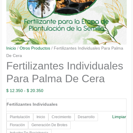
Inicio
/
Otros Productos
/ Fertilizantes Individuales Para Palma
De Cera
Fertilizantes Individuales
Para Palma De Cera
Rango
$
12.350
-
$
20.350
de
Fertilizantes Individuales
precios:
desde
Limpiar
Plantulación
Inicio
Crecimiento
Desarrollo
$ 12.350
Floración
Generación De Brotes
hasta
Inductor De Resistencia