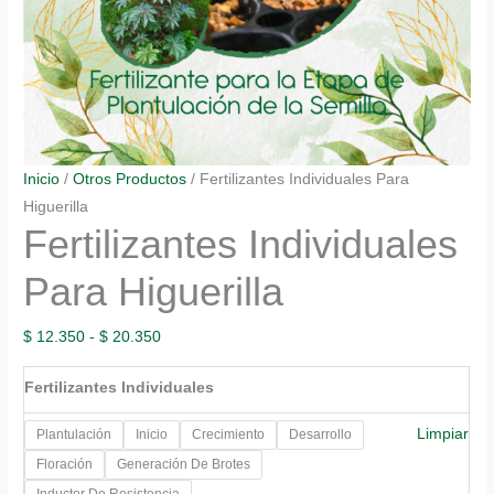
Inicio
/
Otros Productos
/ Fertilizantes Individuales Para
Higuerilla
Fertilizantes Individuales
Para Higuerilla
Rango
$
12.350
-
$
20.350
de
Fertilizantes Individuales
precios:
desde
Limpiar
Plantulación
Inicio
Crecimiento
Desarrollo
$ 12.350
Floración
Generación De Brotes
hasta
Inductor De Resistencia