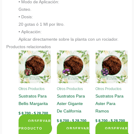
• Modo de Aplicación:
Goteo.
• Dosis:
20 gotas ó 1 Ml por litro.
• Aplicación:
Aplicar directamente sobre la planta con un rociador.
Productos relacionados
Otros Productos
Otros Productos
Otros Productos
Sustratos Para
Sustratos Para
Sustratos Para
Bellis Margarita
Aster Gigante
Aster Para
De California
Ramos
Rango
$
8.700
-
$
28.700
de
Rango
Rang
$
8.700
-
$
28.700
$
8.700
-
$
28.700
OBSERVAR
precios:
de
de
desde
PRODUCTO
OBSERVAR
precios:
OBSERVAR
preci
$ 8.700
desde
desd