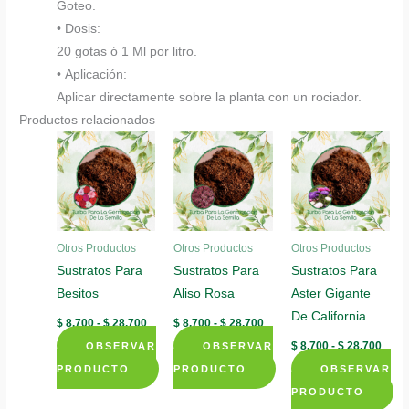
Goteo.
• Dosis:
20 gotas ó 1 Ml por litro.
• Aplicación:
Aplicar directamente sobre la planta con un rociador.
Productos relacionados
Otros Productos
Otros Productos
Otros Productos
Sustratos Para
Sustratos Para
Sustratos Para
Besitos
Aliso Rosa
Aster Gigante
De California
Rango
Rango
$
8.700
-
$
28.700
$
8.700
-
$
28.700
de
de
Rang
$
8.700
-
$
28.700
OBSERVAR
precios:
OBSERVAR
precios:
de
desde
desde
PRODUCTO
PRODUCTO
OBSERVAR
preci
$ 8.700
$ 8.700
desd
Este
Este
hasta
hasta
PRODUCTO
$ 8.7
$ 28.700
$ 28.700