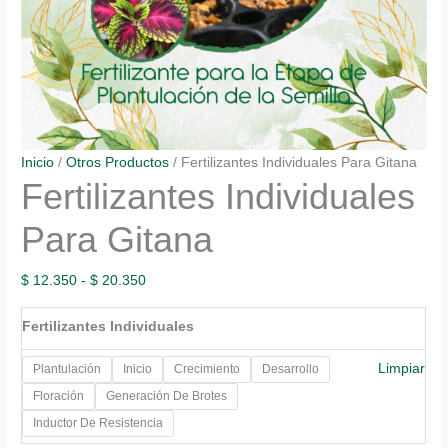
Inicio
/
Otros Productos
/ Fertilizantes Individuales Para Gitana
Fertilizantes Individuales
Para Gitana
Rango
$
12.350
-
$
20.350
de
Fertilizantes Individuales
precios:
desde
Limpiar
Plantulación
Inicio
Crecimiento
Desarrollo
$ 12.350
Floración
Generación De Brotes
hasta
Inductor De Resistencia
$ 20.350