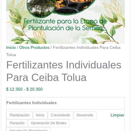
Inicio
/
Otros Productos
/ Fertilizantes Individuales Para Ceiba
Tolua
Fertilizantes Individuales
Para Ceiba Tolua
Rango
$
12.350
-
$
20.350
de
Fertilizantes Individuales
precios:
desde
Limpiar
Plantulación
Inicio
Crecimiento
Desarrollo
$ 12.350
Floración
Generación De Brotes
hasta
Inductor De Resistencia