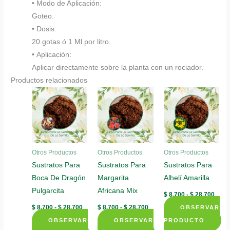
• Modo de Aplicación:
Goteo.
• Dosis:
20 gotas ó 1 Ml por litro.
• Aplicación:
Aplicar directamente sobre la planta con un rociador.
Productos relacionados
Otros Productos
Otros Productos
Otros Productos
Sustratos Para
Sustratos Para
Sustratos Para
Boca De Dragón
Margarita
Alhelí Amarilla
Pulgarcita
Africana Mix
Rang
$
8.700
-
$
28.700
de
Rango
Rango
$
8.700
-
$
28.700
$
8.700
-
$
28.700
OBSERVAR
preci
de
de
desd
OBSERVAR
precios:
OBSERVAR
precios:
PRODUCTO
$ 8.7
desde
desde