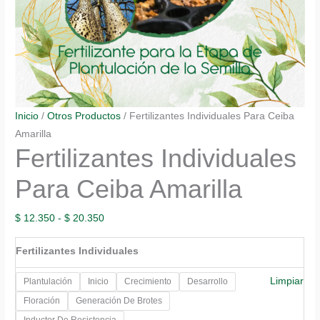
Inicio
/
Otros Productos
/ Fertilizantes Individuales Para Ceiba
Amarilla
Fertilizantes Individuales
Para Ceiba Amarilla
Rango
$
12.350
-
$
20.350
de
Fertilizantes Individuales
precios:
desde
Limpiar
Plantulación
Inicio
Crecimiento
Desarrollo
$ 12.350
Floración
Generación De Brotes
hasta
Inductor De Resistencia