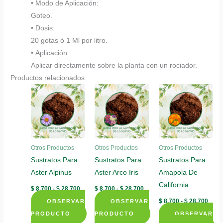
• Modo de Aplicación:
Goteo.
• Dosis:
20 gotas ó 1 Ml por litro.
• Aplicación:
Aplicar directamente sobre la planta con un rociador.
Productos relacionados
Otros Productos
Otros Productos
Otros Productos
Sustratos Para
Sustratos Para
Sustratos Para
Aster Alpinus
Aster Arco Iris
Amapola De
California
Rango
Rango
$
8.700
-
$
28.700
$
8.700
-
$
28.700
de
de
Rang
$
8.700
-
$
28.700
OBSERVAR
precios:
OBSERVAR
precios:
de
desde
desde
PRODUCTO
PRODUCTO
OBSERVAR
preci
$ 8.700
$ 8.700
desd