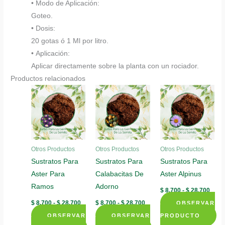
• Modo de Aplicación:
Goteo.
• Dosis:
20 gotas ó 1 Ml por litro.
• Aplicación:
Aplicar directamente sobre la planta con un rociador.
Productos relacionados
Otros Productos
Otros Productos
Otros Productos
Sustratos Para
Sustratos Para
Sustratos Para
Aster Para
Calabacitas De
Aster Alpinus
Ramos
Adorno
Rang
$
8.700
-
$
28.700
de
Rango
Rango
$
8.700
-
$
28.700
$
8.700
-
$
28.700
OBSERVAR
preci
de
de
desd
OBSERVAR
precios:
OBSERVAR
precios:
PRODUCTO
$ 8.7
desde
desde