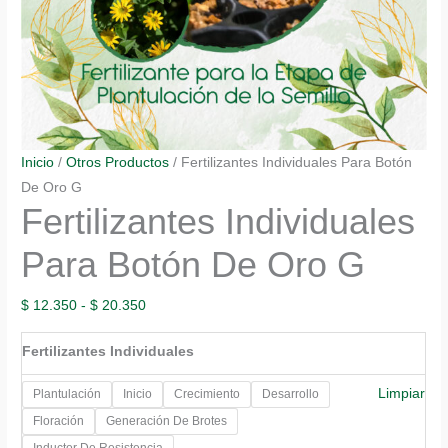
Inicio
/
Otros Productos
/ Fertilizantes Individuales Para Botón
De Oro G
Fertilizantes Individuales
Para Botón De Oro G
Rango
$
12.350
-
$
20.350
de
Fertilizantes Individuales
precios:
desde
Limpiar
Plantulación
Inicio
Crecimiento
Desarrollo
$ 12.350
Floración
Generación De Brotes
hasta
Inductor De Resistencia