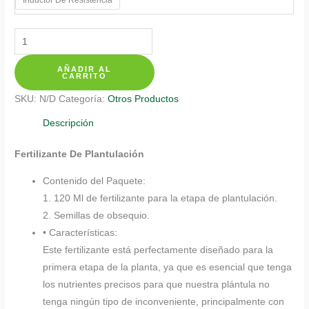
$ 20.350
Fertilizantes
Individuales
AÑADIR AL
Para
CARRITO
Botón
SKU:
N/D
Categoría:
Otros Productos
De
Oro
Descripción
G
Fertilizante De Plantulación
cantidad
Contenido del Paquete:
1. 120 Ml de fertilizante para la etapa de plantulación.
2. Semillas de obsequio.
• Características:
Este fertilizante está perfectamente diseñado para la
primera etapa de la planta, ya que es esencial que tenga
los nutrientes precisos para que nuestra plántula no
tenga ningún tipo de inconveniente, principalmente con