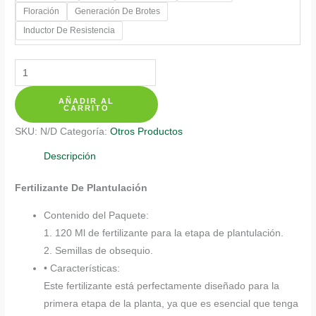
Floración
Generación De Brotes
hasta
Inductor De Resistencia
$ 20.350
Fertilizantes
Individuales
AÑADIR AL
Para
CARRITO
Bonsái
SKU:
N/D
Categoría:
Otros Productos
Guayacán
Amarillo
Descripción
cantidad
Fertilizante De Plantulación
Contenido del Paquete:
1. 120 Ml de fertilizante para la etapa de plantulación.
2. Semillas de obsequio.
• Características:
Este fertilizante está perfectamente diseñado para la
primera etapa de la planta, ya que es esencial que tenga