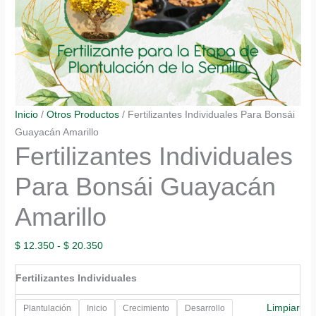
Inicio
/
Otros Productos
/ Fertilizantes Individuales Para Bonsái
Guayacán Amarillo
Fertilizantes Individuales
Para Bonsái Guayacán
Amarillo
Rango
$
12.350
-
$
20.350
de
Fertilizantes Individuales
precios:
desde
Limpiar
Plantulación
Inicio
Crecimiento
Desarrollo
$ 12.350