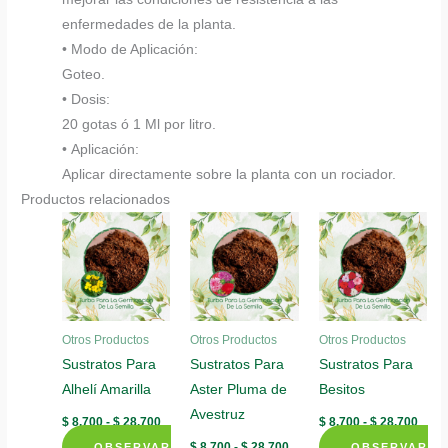
enfermedades de la planta.
• Modo de Aplicación:
Goteo.
• Dosis:
20 gotas ó 1 Ml por litro.
• Aplicación:
Aplicar directamente sobre la planta con un rociador.
Productos relacionados
Otros Productos
Otros Productos
Otros Productos
Sustratos Para
Sustratos Para
Sustratos Para
Alhelí Amarilla
Aster Pluma de
Besitos
Avestruz
Rango
Rang
$
8.700
-
$
28.700
$
8.700
-
$
28.700
de
de
Rango
$
8.700
-
$
28.700
OBSERVAR
OBSERVAR