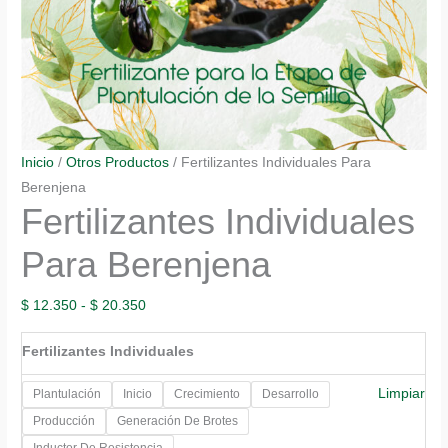
Inicio
/
Otros Productos
/ Fertilizantes Individuales Para
Berenjena
Fertilizantes Individuales
Para Berenjena
Rango
$
12.350
-
$
20.350
de
Fertilizantes Individuales
precios:
desde
Limpiar
Plantulación
Inicio
Crecimiento
Desarrollo
$ 12.350
Producción
Generación De Brotes
hasta
Inductor De Resistencia