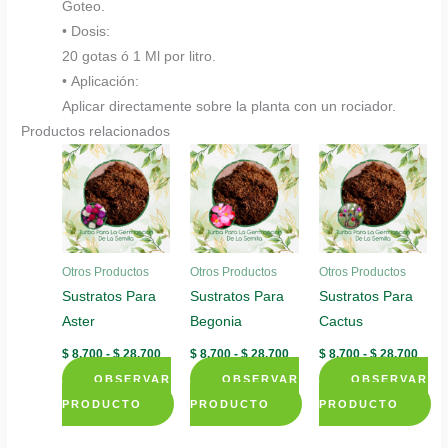
Goteo.
• Dosis:
20 gotas ó 1 Ml por litro.
• Aplicación:
Aplicar directamente sobre la planta con un rociador.
Productos relacionados
Otros Productos
Otros Productos
Otros Productos
Sustratos Para
Sustratos Para
Sustratos Para
Aster
Begonia
Cactus
Rango
Rango
Rang
$
8.700
-
$
28.700
$
8.700
-
$
28.700
$
8.700
-
$
28.700
de
de
de
OBSERVAR
precios:
OBSERVAR
precios:
OBSERVAR
preci
desde
desde
desd
PRODUCTO
PRODUCTO
PRODUCTO
$ 8.700
$ 8.700
$ 8.7
Este
Este
Este
hasta
hasta
hast
$ 28.700
$ 28.700
$ 28.