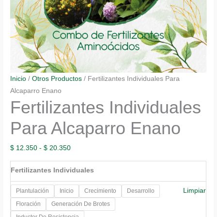
Inicio
/
Otros Productos
/ Fertilizantes Individuales Para
Alcaparro Enano
Fertilizantes Individuales
Para Alcaparro Enano
Rango
$
12.350
-
$
20.350
de
Fertilizantes Individuales
precios:
desde
Limpiar
Plantulación
Inicio
Crecimiento
Desarrollo
$ 12.350
Floración
Generación De Brotes
hasta
Inductor De Resistencia