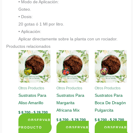
• Modo de Aplicación:
Goteo.
• Dosis:
20 gotas ó 1 Ml por litro.
• Aplicación:
Aplicar directamente sobre la planta con un rociador.
Productos relacionados
Otros Productos
Otros Productos
Otros Productos
Sustratos Para
Sustratos Para
Sustratos Para
Aliso Amarillo
Margarita
Boca De Dragón
Africana Mix
Pulgarcita
Rango
$
8.700
-
$
28.700
de
Rango
Rang
$
8.700
-
$
28.700
$
8.700
-
$
28.700
OBSERVAR
precios:
de
de
desde
PRODUCTO
OBSERVAR
precios:
OBSERVAR
preci
$ 8.700
desde
desd