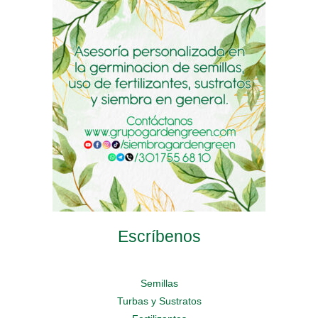
pueden
elegir
en
elegir
en
la
en
la
página
la
página
de
página
de
producto
de
producto
producto
Escríbenos
Semillas
Turbas y Sustratos