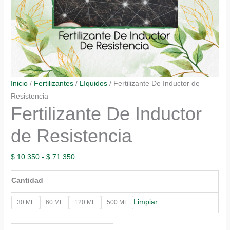
Inicio
/
Fertilizantes
/
Líquidos
/ Fertilizante De Inductor de
Resistencia
Fertilizante De Inductor
de Resistencia
Rango
$
10.350
-
$
71.350
de
Cantidad
precios:
desde
Limpiar
30 ML
60 ML
120 ML
500 ML
$ 10.350
hasta
Fertilizante