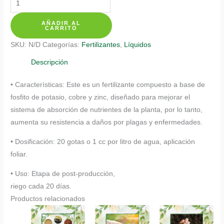
$ 71.350
De
AÑADIR AL
Inductor
CARRITO
de
SKU:
N/D
Categorías:
Fertilizantes
,
Líquidos
Resistencia
cantidad
Descripción
• Características: Este es un fertilizante compuesto a base de
fosfito de potasio, cobre y zinc, diseñado para mejorar el
sistema de absorción de nutrientes de la planta, por lo tanto,
aumenta su resistencia a daños por plagas y enfermedades.
• Dosificación: 20 gotas o 1 cc por litro de agua, aplicación
foliar.
• Uso: Etapa de post-producción,
riego cada 20 días.
Productos relacionados