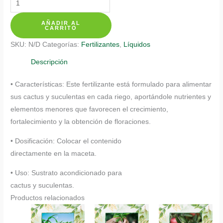
$ 67.350
De
AÑADIR AL
Cactus
CARRITO
y
SKU:
N/D
Categorías:
Fertilizantes
,
Líquidos
Suculentas
cantidad
Descripción
• Características: Este fertilizante está formulado para alimentar
sus cactus y suculentas en cada riego, aportándole nutrientes y
elementos menores que favorecen el crecimiento,
fortalecimiento y la obtención de floraciones.
• Dosificación: Colocar el contenido
directamente en la maceta.
• Uso: Sustrato acondicionado para
cactus y suculentas.
Productos relacionados