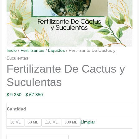
Inicio
/
Fertilizantes
/
Líquidos
/ Fertilizante De Cactus y
Suculentas
Fertilizante De Cactus y
Suculentas
Rango
$
9.350
-
$
67.350
de
Cantidad
precios:
desde
Limpiar
30 ML
60 ML
120 ML
500 ML
$ 9.350
hasta
Fertilizante