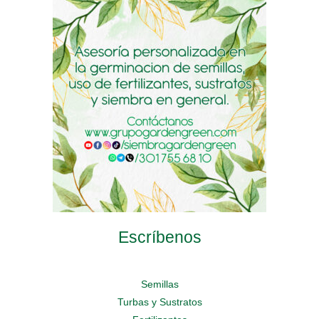
pueden
elegir
pueden
elegir
en
elegir
en
la
en
la
página
la
página
de
página
de
producto
de
producto
producto
Escríbenos
Semillas
Turbas y Sustratos