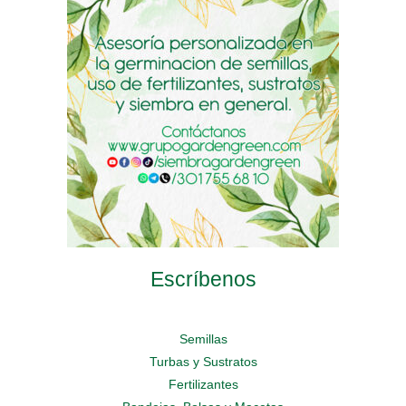
elegir
elegir
en
en
en
la
la
la
página
página
página
de
de
de
producto
producto
producto
Escríbenos
Semillas
Turbas y Sustratos
Fertilizantes