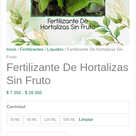
Inicio
/
Fertilizantes
/
Líquidos
/ Fertilizante De Hortalizas Sin
Fruto
Fertilizante De Hortalizas
Sin Fruto
Rango
$
7.350
-
$
28.350
de
Cantidad
precios:
desde
Limpiar
30 ML
60 ML
120 ML
500 ML
$ 7.350
hasta
Fertilizante