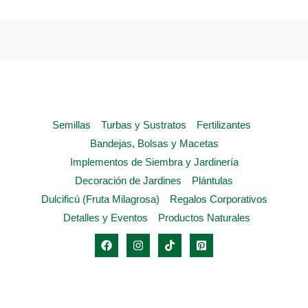
opciones
se
pueden
elegir
en
la
Semillas
Turbas y Sustratos
Fertilizantes
página
Bandejas, Bolsas y Macetas
de
Implementos de Siembra y Jardinería
producto
Decoración de Jardines
Plántulas
Dulcificú (Fruta Milagrosa)
Regalos Corporativos
Detalles y Eventos
Productos Naturales