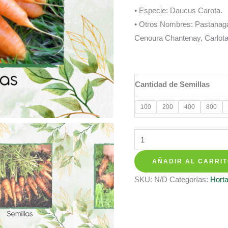
precios:
• Especie: Daucus Carota.
desde
• Otros Nombres: Pastanag
$ 8.350
Cenoura Chantenay, Carlot
hasta
$ 158.35
Cantidad de Semillas
100
200
400
800
Semillas
Orgánicas
AÑADIR AL CARRI
De
Zanahoria
SKU:
N/D
Categorías:
Horta
Chantenay
En
Maceta