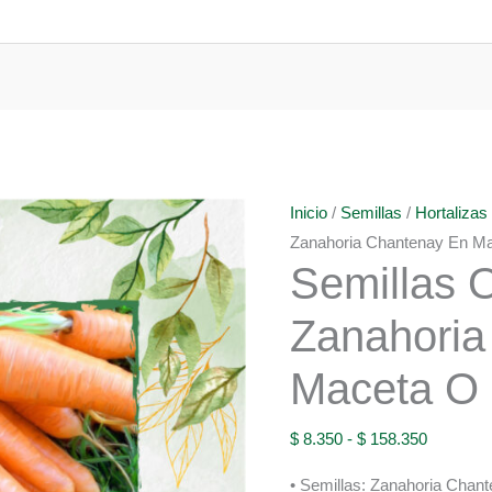
Inicio
/
Semillas
/
Hortalizas
Zanahoria Chantenay En Ma
Semillas 
Zanahoria
Maceta O 
Rango
$
8.350
-
$
158.350
de
• Semillas: Zanahoria Chant