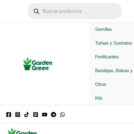
Ir
Búsqueda
de
al
productos
contenido
Semillas
Turbas y Sustratos
Fertilizantes
Bandejas, Bolsas y
Otros
Kits