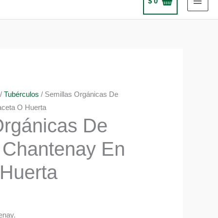
$
0
/
Tubérculos
/ Semillas Orgánicas De
ceta O Huerta
Orgánicas De
 Chantenay En
Huerta
enay.