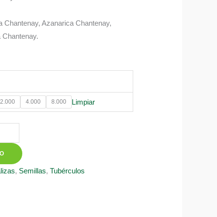
a Chantenay, Azanarica Chantenay,
a Chantenay.
0
Limpiar
2.000
4.000
8.000
TO
lizas
,
Semillas
,
Tubérculos