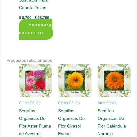
Sustratos Para
Cebolla Texas
Rango
$
8.700
-
$
28.700
de
OBSERVAR
precios:
desde
PRODUCTO
$ 8.700
Este
hasta
$ 28.700
producto
tiene
Productos relacionados
múltiples
variantes.
Las
opciones
se
pueden
Clima Cálido
Clima Cálido
Aromáticas
elegir
Semillas
Semillas
Semillas
en
Orgánicas De
Orgánicas De
Orgánicas De
la
Flor Aster Pluma
Flor Girasol
Flor Caléndula
página
de Avestruz
Enano
Naranja