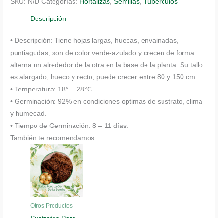
SKU:
N/D
Categorías:
Hortalizas
,
Semillas
,
Tubérculos
Texas
Para
Descripción
Maceta
• Descripción: Tiene hojas largas, huecas, envainadas,
O
puntiagudas; son de color verde-azulado y crecen de forma
Huerta
alterna un alrededor de la otra en la base de la planta. Su tallo
cantidad
es alargado, hueco y recto; puede crecer entre 80 y 150 cm.
• Temperatura: 18° – 28°C.
• Germinación: 92% en condiciones optimas de sustrato, clima
y humedad.
• Tiempo de Germinación: 8 – 11 días.
También te recomendamos…
Otros Productos