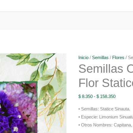
Inicio
/
Semillas
/
Flores
/ Se
Semillas 
Flor Stati
Rango
$
8.350
-
$
158.350
de
• Semillas: Statice Sinauta.
precios:
• Especie: Limonium Sinuat
desde
• Otros Nombres: Capitana, 
$ 8.350