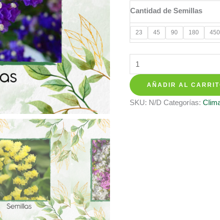
hasta
Cantidad de Semillas
$ 158.35
23
45
90
180
450
Semillas
Orgánicas
AÑADIR AL CARRI
De
Flor
SKU:
N/D
Categorías:
Clima
Statice
Sinauta
cantidad