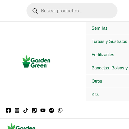
Ir
Búsqueda
de
al
productos
contenido
Semillas
Turbas y Sustratos
Fertilizantes
Bandejas, Bolsas y
Otros
Kits