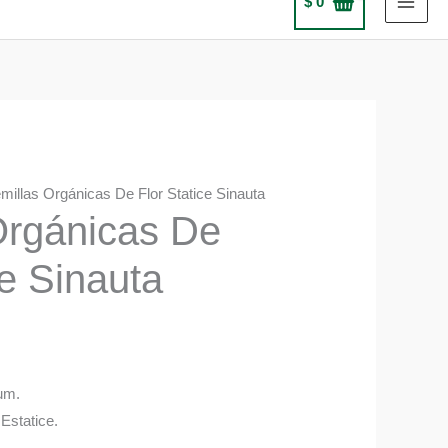
$
0
millas Orgánicas De Flor Statice Sinauta
Orgánicas De
ce Sinauta
um.
Estatice.