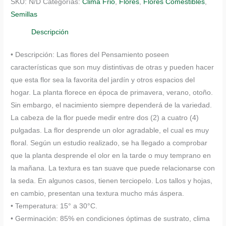
SKU:
N/D
Categorías:
Clima Frio
,
Flores
,
Flores Comestibles
,
Pensamiento
Semillas
Blanco
Suizo
Descripción
cantidad
• Descripción: Las flores del Pensamiento poseen
características que son muy distintivas de otras y pueden hacer
que esta flor sea la favorita del jardín y otros espacios del
hogar. La planta florece en época de primavera, verano, otoño.
Sin embargo, el nacimiento siempre dependerá de la variedad.
La cabeza de la flor puede medir entre dos (2) a cuatro (4)
pulgadas. La flor desprende un olor agradable, el cual es muy
floral. Según un estudio realizado, se ha llegado a comprobar
que la planta desprende el olor en la tarde o muy temprano en
la mañana. La textura es tan suave que puede relacionarse con
la seda. En algunos casos, tienen terciopelo. Los tallos y hojas,
en cambio, presentan una textura mucho más áspera.
• Temperatura: 15° a 30°C.
• Germinación: 85% en condiciones óptimas de sustrato, clima