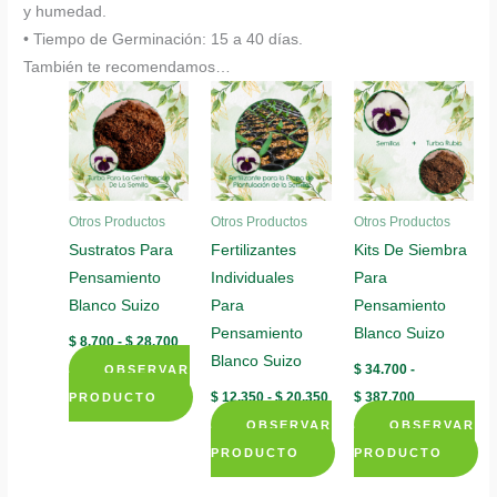
y humedad.
• Tiempo de Germinación: 15 a 40 días.
También te recomendamos…
Otros Productos
Otros Productos
Otros Productos
Sustratos Para
Fertilizantes
Kits De Siembra
Pensamiento
Individuales
Para
Blanco Suizo
Para
Pensamiento
Pensamiento
Blanco Suizo
Rango
$
8.700
-
$
28.700
de
Blanco Suizo
$
34.700
-
OBSERVAR
precios:
desde
Rango
Rango
$
12.350
-
$
20.350
$
387.700
PRODUCTO
$ 8.700
de
de
Este
hasta
OBSERVAR
precios:
OBSERVAR
precios:
$ 28.700
desde
desde
producto
PRODUCTO
PRODUCTO
$ 12.350
$ 34.700
tiene
Este
Este
hasta
hasta