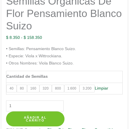
Semillas Orgánicas De
Flor Pensamiento Blanco
Suizo
Rango
$
8.350
-
$
158.350
de
• Semillas: Pensamiento Blanco Suizo.
precios:
• Especie: Viola x Wittrockiana.
desde
• Otros Nombres: Viola Blanco Suizo.
$ 8.350
hasta
Cantidad de Semillas
$ 158.350
Limpiar
40
80
160
320
800
1.600
3.200
Semillas
Orgánicas
AÑADIR AL
De
CARRITO
Flor