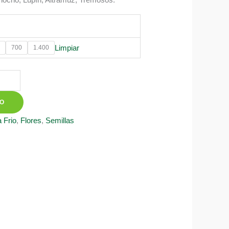
0
Limpiar
700
1.400
TO
 Frio
,
Flores
,
Semillas