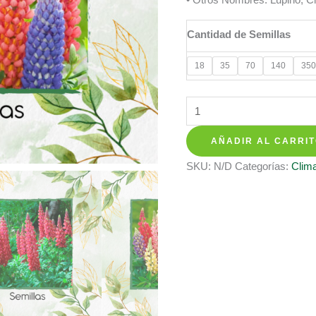
$ 8.350
hasta
Cantidad de Semillas
$ 158.35
18
35
70
140
350
Semillas
Orgánicas
AÑADIR AL CARRI
De
Flor
SKU:
N/D
Categorías:
Clima
Lupinus
Altramuz
cantidad