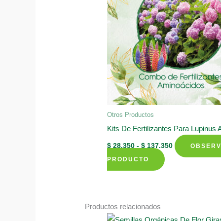
Otros Productos
Kits De Fertilizantes Para Lupinus 
Rango
$
28.350
-
$
137.350
OBSER
de
Este
precios:
PRODUCTO
desde
producto
$ 28.350
tiene
hasta
$ 137.350
múltiples
Productos relacionados
variantes.