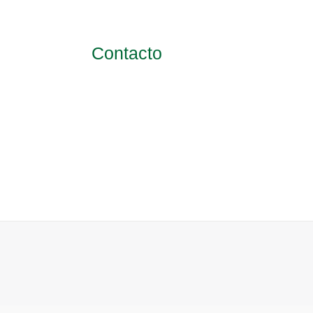
de
producto
Contacto