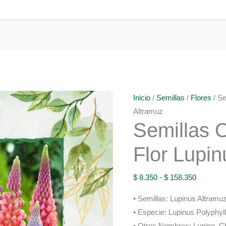
Inicio
/
Semillas
/
Flores
/ Se
Altramuz
Semillas 
Flor Lupin
Rango
$
8.350
-
$
158.350
de
• Semillas: Lupinus Altramuz
precios:
• Especie: Lupinus Polyphyl
desde
• Otros Nombres: Lupino, C