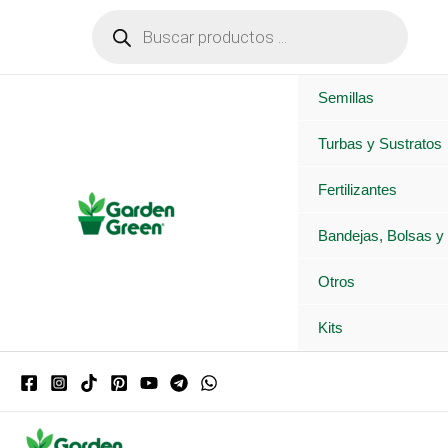
Ir
Búsqueda
de
al
productos
contenido
Semillas
Turbas y Sustratos
Fertilizantes
Bandejas, Bolsas y
Otros
Kits