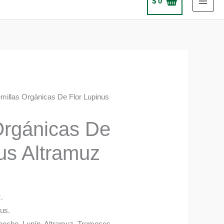
$
0
millas Orgánicas De Flor Lupinus
Orgánicas De
us Altramuz
.
lus.
hocho, Lupín, Altramuz, Tremosos.