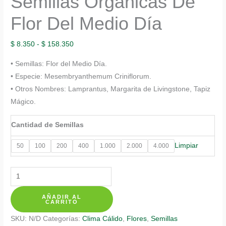
Semillas Orgánicas De
Flor Del Medio Día
Rango
$
8.350
-
$
158.350
de
• Semillas: Flor del Medio Día.
precios:
• Especie: Mesembryanthemum Criniflorum.
desde
• Otros Nombres: Lamprantus, Margarita de Livingstone, Tapiz
$ 8.350
Mágico.
hasta
$ 158.350
Cantidad de Semillas
Limpiar
50
100
200
400
1.000
2.000
4.000
Semillas
Orgánicas
AÑADIR AL
De
CARRITO
Flor
SKU:
N/D
Categorías:
Clima Cálido
,
Flores
,
Semillas
Del