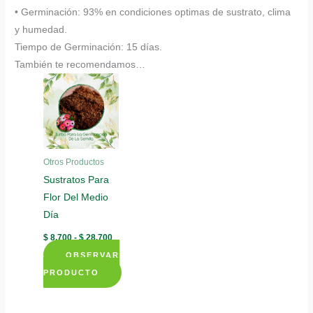
• Germinación: 93% en condiciones optimas de sustrato, clima
y humedad.
Tiempo de Germinación: 15 días.
También te recomendamos…
Otros Productos
Sustratos Para
Flor Del Medio
Día
Rango
$
8.700
-
$
28.700
de
OBSERVAR
precios:
desde
PRODUCTO
$ 8.700
Este
hasta
$ 28.700
producto