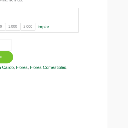
0
Limpiar
0
1.000
2.000
TO
 Cálido
,
Flores
,
Flores Comestibles
,