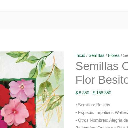
Inicio
/
Semillas
/
Flores
/ Se
Semillas 
Flor Besit
Rango
$
8.350
-
$
158.350
de
• Semillas: Besitos.
precios:
• Especie: Impatiens Walleri
desde
• Otros Nombres: Alegría de 
$ 8.350
Balsamina, Orejas de Oso, 