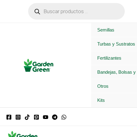
Ir
Búsqueda
de
al
productos
contenido
Semillas
Turbas y Sustratos
Fertilizantes
Bandejas, Bolsas y
Otros
Kits