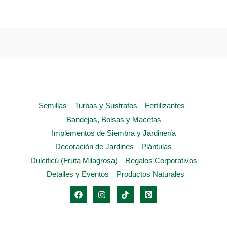
opciones
se
pueden
elegir
en
la
página
Semillas
Turbas y Sustratos
Fertilizantes
de
Bandejas, Bolsas y Macetas
producto
Implementos de Siembra y Jardinería
Decoración de Jardines
Plántulas
Dulcificú (Fruta Milagrosa)
Regalos Corporativos
Detalles y Eventos
Productos Naturales