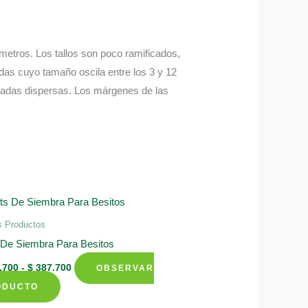
metros. Los tallos son poco ramificados,
adas cuyo tamaño oscila entre los 3 y 12
eladas dispersas. Los márgenes de las
s Productos
 De Siembra Para Besitos
Rango
.700
-
$
387.700
OBSERVAR
de
Este
precios:
ODUCTO
desde
producto