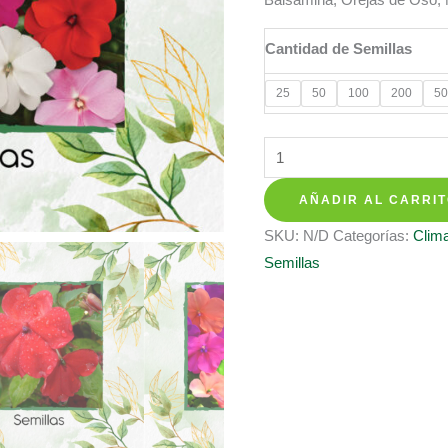
hasta
$ 158.35
Cantidad de Semillas
25
50
100
200
50
Semillas
Orgánicas
AÑADIR AL CARRI
De
Flor
SKU:
N/D
Categorías:
Clima
Besitos
Semillas
cantidad