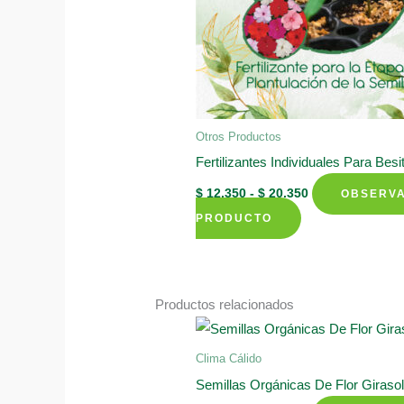
Otros Productos
Fertilizantes Individuales Para Besi
Rango
$
12.350
-
$
20.350
OBSERV
de
Este
precios:
PRODUCTO
desde
producto
$ 12.350
tiene
hasta
$ 20.350
múltiples
Productos relacionados
variantes.
Las
Clima Cálido
opciones
Semillas Orgánicas De Flor Girasol
se