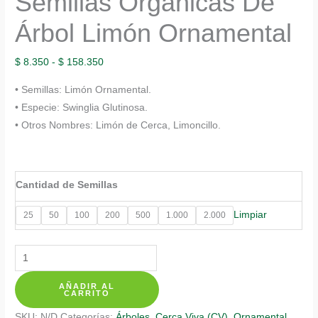
Semillas Orgánicas De
Árbol Limón Ornamental
Rango
$
8.350
-
$
158.350
de
• Semillas: Limón Ornamental.
precios:
• Especie: Swinglia Glutinosa.
desde
• Otros Nombres: Limón de Cerca, Limoncillo.
$ 8.350
hasta
$ 158.350
Cantidad de Semillas
Limpiar
25
50
100
200
500
1.000
2.000
Semillas
Orgánicas
AÑADIR AL
De
CARRITO
Árbol
SKU:
N/D
Categorías:
Árboles
,
Cerca Viva (CV)
,
Ornamental