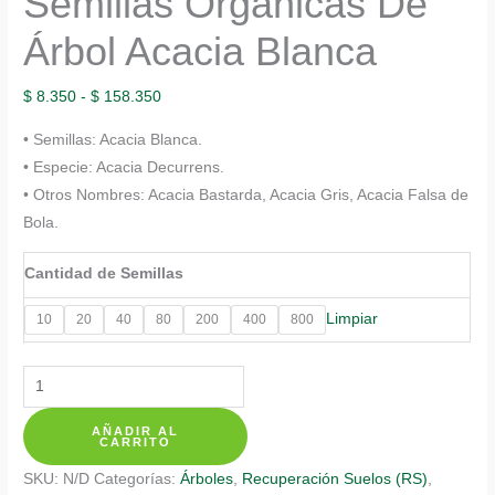
Semillas Orgánicas De
Árbol Acacia Blanca
Rango
$
8.350
-
$
158.350
de
• Semillas: Acacia Blanca.
precios:
• Especie: Acacia Decurrens.
desde
• Otros Nombres: Acacia Bastarda, Acacia Gris, Acacia Falsa de
$ 8.350
Bola.
hasta
$ 158.350
Cantidad de Semillas
Limpiar
10
20
40
80
200
400
800
Semillas
Orgánicas
AÑADIR AL
De
CARRITO
Árbol
SKU:
N/D
Categorías:
Árboles
,
Recuperación Suelos (RS)
,
Acacia