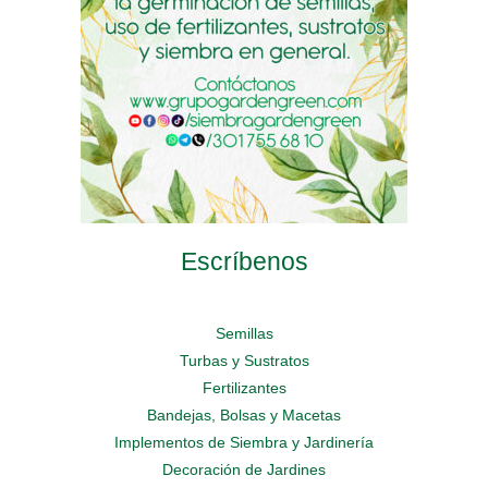
la
página
la
página
de
página
de
producto
de
producto
producto
Escríbenos
Semillas
Turbas y Sustratos
Fertilizantes
Bandejas, Bolsas y Macetas
Implementos de Siembra y Jardinería
Decoración de Jardines