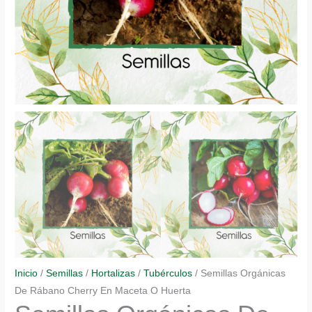
Inicio
/
Semillas
/
Hortalizas
/
Tubérculos
/ Semillas Orgánicas
De Rábano Cherry En Maceta O Huerta