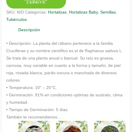
De
CARRITO
Rábano
SKU:
N/D
Categorías:
Hortalizas
,
Hortalizas Baby
,
Semillas
,
Cherry
Tubérculos
En
Maceta
Descripción
O
• Descripción: La planta del rábano pertenece a la familia
Huerta
Cruciferae y su nombre científico es el de Raphanus sativus L.
cantidad
Se trata de una planta anual o bianual. Su raíz es gruesa,
carnosa, muy variable en cuanto a la forma y tamaño, de piel
roja, rosada blanca, pardo-oscura o manchada de diversos
colores.
• Temperatura: 10° – 25°C.
• Germinación: 91% en condiciones optimas de sustrato, clima
y humedad.
• Tiempo de Germinación: 5 días.
También te recomendamos…