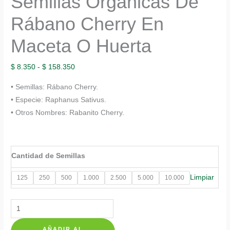
Semillas Orgánicas De
Rábano Cherry En
Maceta O Huerta
Rango
$
8.350
-
$
158.350
de
• Semillas: Rábano Cherry.
precios:
• Especie: Raphanus Sativus.
desde
• Otros Nombres: Rabanito Cherry.
$ 8.350
hasta
$ 158.350
Cantidad de Semillas
Limpiar
125
250
500
1.000
2.500
5.000
10.000
Semillas
Orgánicas
AÑADIR AL